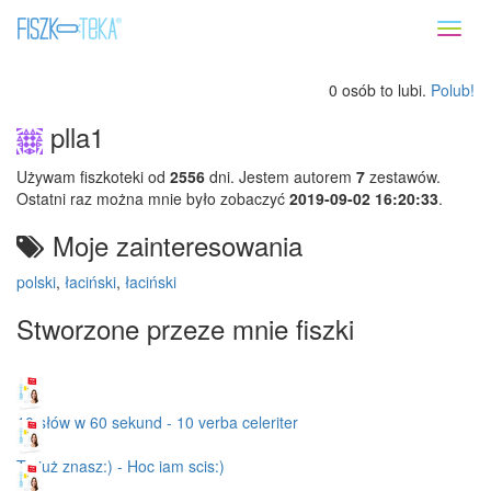
Toggl
naviga
0 osób to lubi.
Polub!
plla1
Używam fiszkoteki od
2556
dni. Jestem autorem
7
zestawów.
Ostatni raz można mnie było zobaczyć
2019-09-02 16:20:33
.
Moje zainteresowania
polski
,
łaciński
,
łaciński
Stworzone przeze mnie fiszki
10 słów w 60 sekund - 10 verba celeriter
To już znasz:) - Hoc iam scis:)