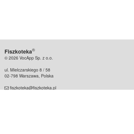
®
Fiszkoteka
© 2026 VocApp Sp. z o.o.
ul. Mielczarskiego 8 / 58
02-798 Warszawa, Polska
fiszkoteka@fiszkoteka.pl
NIP: 951 245 79 19
REGON: 369 727 696