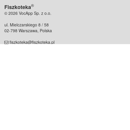
®
Fiszkoteka
© 2026 VocApp Sp. z o.o.
ul. Mielczarskiego 8 / 58
02-798 Warszawa, Polska
fiszkoteka@fiszkoteka.pl
NIP: 951 245 79 19
REGON: 369 727 696
Kontakt
O firmie
odezwij się do nas
o nas
współpraca
partnerzy