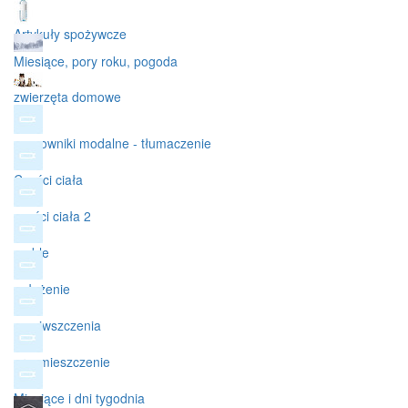
Artykuły spożywcze
Miesiące, pory roku, pogoda
zwierzęta domowe
czasowniki modalne - tłumaczenie
Części ciała
części ciała 2
meble
położenie
pomiwszczenia
przemieszczenie
Miesiące i dni tygodnia