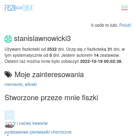
Toggl
naviga
0 osób to lubi.
Polub!
stanislawnowicki3
Używam fiszkoteki od
2532
dni. Uczę się z fiszkoteką
31
dni, w
tym systematycznie od
0
dni. Jestem autorem
14
zestawów.
Ostatni raz można mnie było zobaczyć
2022-10-19 00:02:36
.
Moje zainteresowania
niemiecki
,
włoski
Stworzone przeze mnie fiszki
wzory i nazwy kwasów
podstawowe pierwiastki chemiczne