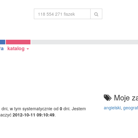
ła
katalog
Moje za
angielski
,
geograf
3
dni, w tym systematycznie od
0
dni. Jestem
baczyć
2012-10-11 09:10:49
.