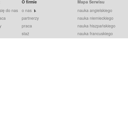
t
O firmie
Mapa Serwisu
się do nas
o nas
nauka angielskiego
aca
partnerzy
nauka niemieckiego
y
praca
nauka hiszpańskiego
staż
nauka francuskiego
blog
nauka rosyjskiego
in
2000+ opinii
nauka norweskiego
petytorów
nauka szwedzkiego
Warunki
fiszki
100% gwarancja
sze pytania
najnowsze lekcje
regulamin
Extra
prywatność i ciasteczka
RODO
plugin