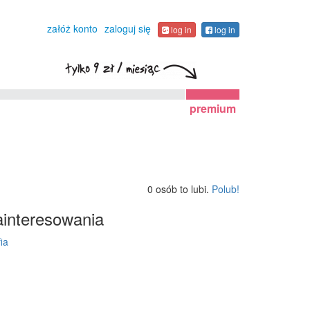
załóż konto
zaloguj się
log in
log in
premium
0 osób to lubi.
Polub!
interesowania
ia