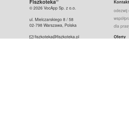
®
Fiszkoteka
Kontak
© 2026 VocApp Sp. z o.o.
odezwij 
współpr
ul. Mielczarskiego 8 / 58
02-798 Warszawa, Polska
dla pras
fiszkoteka@fiszkoteka.pl
Oferty
dla rodz
NIP: 951 245 79 19
dla kore
REGON: 369 727 696
Pomoc
Najczęst