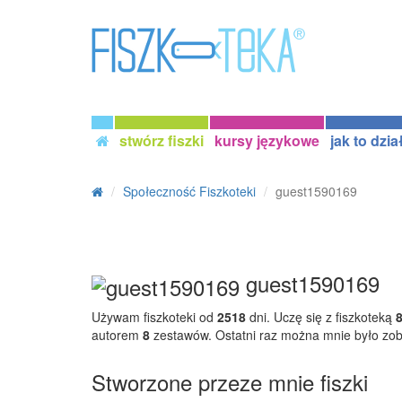
stwórz fiszki
kursy językowe
jak to dzia
Społeczność Fiszkoteki
guest1590169
guest1590169
Używam fiszkoteki od
2518
dni. Uczę się z fiszkoteką
autorem
8
zestawów. Ostatni raz można mnie było zo
Stworzone przeze mnie fiszki