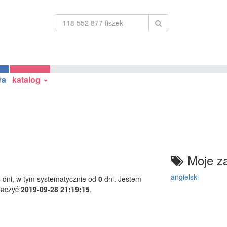
ła
katalog
Moje za
angielski
8
dni, w tym systematycznie od
0
dni. Jestem
baczyć
2019-09-28 21:19:15
.