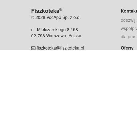
®
Fiszkoteka
Kontak
© 2026 VocApp Sp. z o.o.
odezwij 
współpr
ul. Mielczarskiego 8 / 58
02-798 Warszawa, Polska
dla pras
fiszkoteka@fiszkoteka.pl
Oferty
dla rodz
NIP: 951 245 79 19
dla kore
REGON: 369 727 696
Pomoc
Najczęst