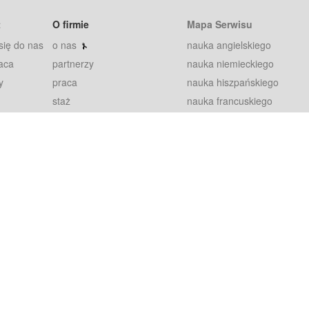
t
O firmie
Mapa Serwisu
się do nas
o nas
nauka angielskiego
aca
partnerzy
nauka niemieckiego
y
praca
nauka hiszpańskiego
staż
nauka francuskiego
blog
nauka rosyjskiego
in
2000+ opinii
nauka norweskiego
petytorów
nauka szwedzkiego
Warunki
fiszki
100% gwarancja
sze pytania
najnowsze lekcje
regulamin
Extra
prywatność i ciasteczka
RODO
plugin