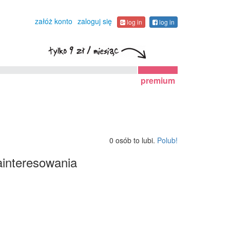
załóż konto
zaloguj się
log in
log in
premium
0 osób to lubi.
Polub!
interesowania