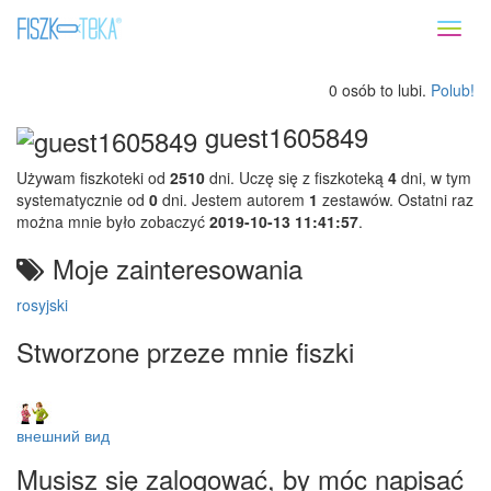
Toggl
naviga
0 osób to lubi.
Polub!
guest1605849
Używam fiszkoteki od
2510
dni. Uczę się z fiszkoteką
4
dni, w tym
systematycznie od
0
dni. Jestem autorem
1
zestawów. Ostatni raz
można mnie było zobaczyć
2019-10-13 11:41:57
.
Moje zainteresowania
rosyjski
Stworzone przeze mnie fiszki
внешний вид
Musisz się zalogować, by móc napisać