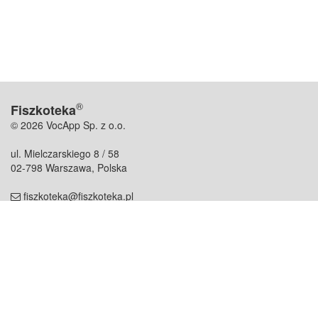
®
Fiszkoteka
© 2026 VocApp Sp. z o.o.
ul. Mielczarskiego 8 / 58
02-798 Warszawa, Polska
fiszkoteka@fiszkoteka.pl
NIP: 951 245 79 19
REGON: 369 727 696