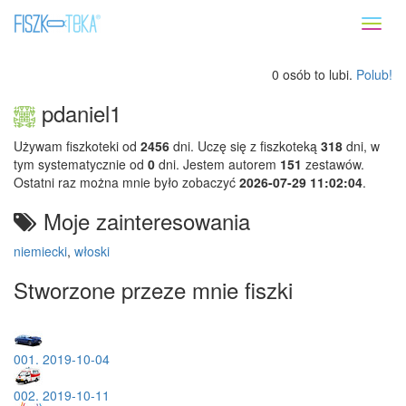
Toggl
naviga
0 osób to lubi.
Polub!
pdaniel1
Używam fiszkoteki od
2456
dni. Uczę się z fiszkoteką
318
dni, w
tym systematycznie od
0
dni. Jestem autorem
151
zestawów.
Ostatni raz można mnie było zobaczyć
2026-07-29 11:02:04
.
Moje zainteresowania
niemiecki
,
włoski
Stworzone przeze mnie fiszki
001. 2019-10-04
002. 2019-10-11