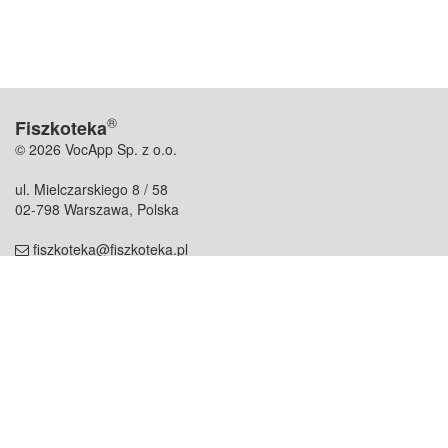
®
Fiszkoteka
© 2026 VocApp Sp. z o.o.
ul. Mielczarskiego 8 / 58
02-798 Warszawa, Polska
fiszkoteka@fiszkoteka.pl
NIP: 951 245 79 19
REGON: 369 727 696