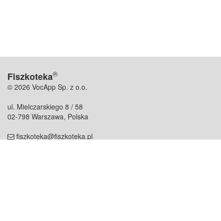
®
Fiszkoteka
© 2026 VocApp Sp. z o.o.
ul. Mielczarskiego 8 / 58
02-798 Warszawa, Polska
fiszkoteka@fiszkoteka.pl
NIP: 951 245 79 19
REGON: 369 727 696