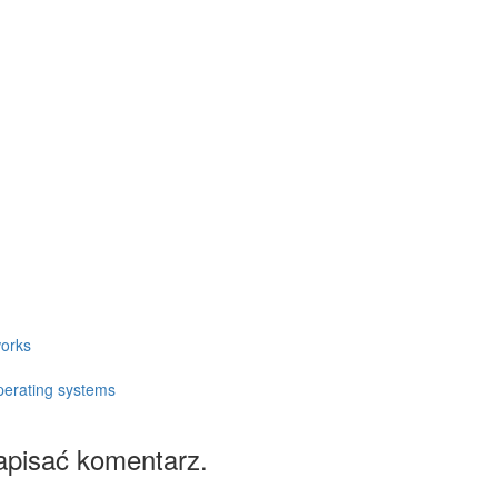
orks
perating systems
apisać komentarz.