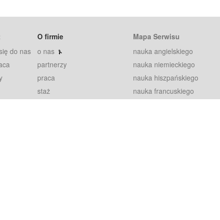
t
O firmie
Mapa Serwisu
się do nas
o nas
nauka angielskiego
aca
partnerzy
nauka niemieckiego
y
praca
nauka hiszpańskiego
staż
nauka francuskiego
blog
nauka rosyjskiego
in
2000+ opinii
nauka norweskiego
petytorów
nauka szwedzkiego
Warunki
fiszki
100% gwarancja
sze pytania
najnowsze lekcje
regulamin
Extra
prywatność i ciasteczka
RODO
plugin