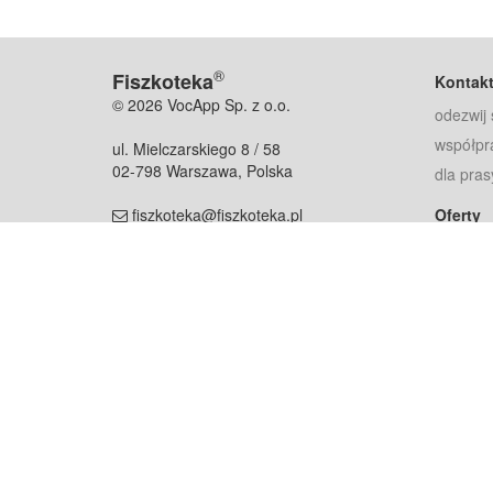
®
Fiszkoteka
Kontak
© 2026 VocApp Sp. z o.o.
odezwij 
współpr
ul. Mielczarskiego 8 / 58
02-798 Warszawa, Polska
dla pras
fiszkoteka@fiszkoteka.pl
Oferty
dla rodz
NIP: 951 245 79 19
dla kore
REGON: 369 727 696
Pomoc
Najczęst