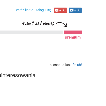
załóż konto
zaloguj się
log in
log in
premium
0 osób to lubi.
Polub!
interesowania