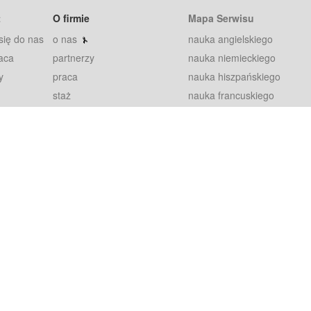
t
O firmie
Mapa Serwisu
się do nas
o nas
nauka angielskiego
aca
partnerzy
nauka niemieckiego
y
praca
nauka hiszpańskiego
staż
nauka francuskiego
blog
nauka rosyjskiego
in
2000+ opinii
nauka norweskiego
petytorów
nauka szwedzkiego
Warunki
fiszki
100% gwarancja
sze pytania
najnowsze lekcje
regulamin
Extra
prywatność i ciasteczka
RODO
plugin