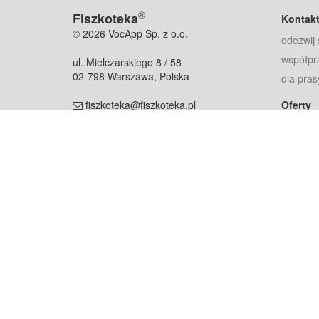
®
Fiszkoteka
Kontak
© 2026 VocApp Sp. z o.o.
odezwij 
współpr
ul. Mielczarskiego 8 / 58
02-798 Warszawa, Polska
dla pras
fiszkoteka@fiszkoteka.pl
Oferty
dla rodz
NIP: 951 245 79 19
dla kore
REGON: 369 727 696
Pomoc
Najczęst