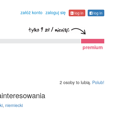
załóż konto
zaloguj się
log in
log in
premium
2 osoby to lubią.
Polub!
interesowania
ki
,
niemiecki