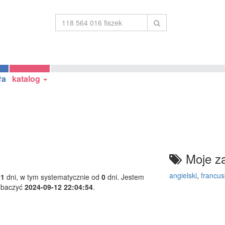
ła
katalog
Moje za
angielski
,
francus
21
dni, w tym systematycznie od
0
dni. Jestem
obaczyć
2024-09-12 22:04:54
.