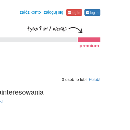
załóż konto
zaloguj się
log in
log in
premium
0 osób to lubi.
Polub!
interesowania
ki