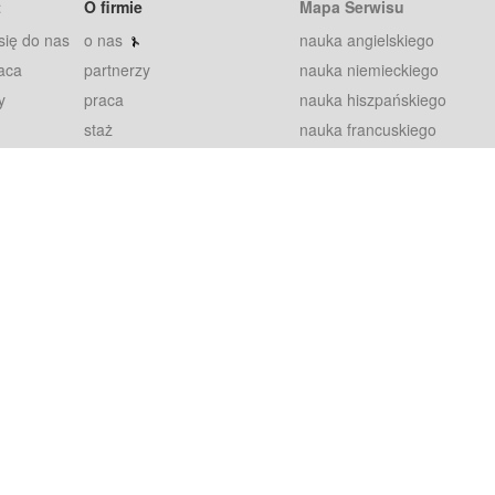
t
O firmie
Mapa Serwisu
się do nas
o nas
nauka angielskiego
aca
partnerzy
nauka niemieckiego
y
praca
nauka hiszpańskiego
staż
nauka francuskiego
blog
nauka rosyjskiego
in
2000+ opinii
nauka norweskiego
petytorów
nauka szwedzkiego
Warunki
fiszki
100% gwarancja
sze pytania
najnowsze lekcje
regulamin
Extra
prywatność i ciasteczka
RODO
plugin