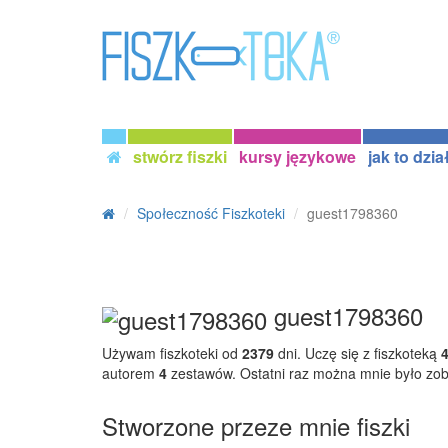
stwórz fiszki
kursy językowe
jak to dzia
Społeczność Fiszkoteki
guest1798360
guest1798360
Używam fiszkoteki od
2379
dni. Uczę się z fiszkoteką
autorem
4
zestawów. Ostatni raz można mnie było zo
Stworzone przeze mnie fiszki