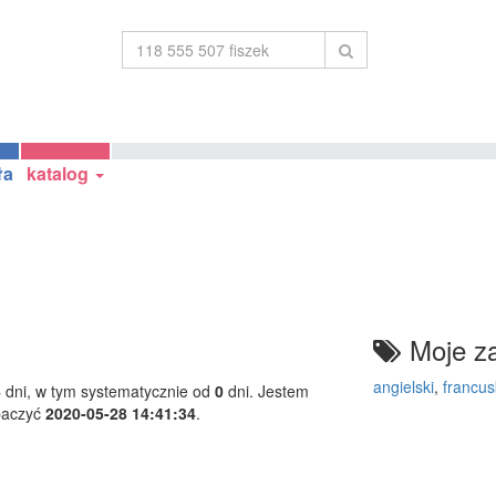
ła
katalog
Moje za
angielski
,
francus
4
dni, w tym systematycznie od
0
dni. Jestem
baczyć
2020-05-28 14:41:34
.