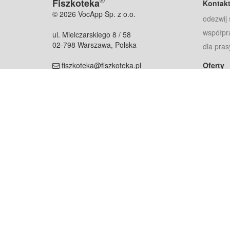
®
Fiszkoteka
Kontak
© 2026 VocApp Sp. z o.o.
odezwij 
współpr
ul. Mielczarskiego 8 / 58
02-798 Warszawa, Polska
dla pras
fiszkoteka@fiszkoteka.pl
Oferty
dla rodz
NIP: 951 245 79 19
dla kore
REGON: 369 727 696
Pomoc
Najczęst