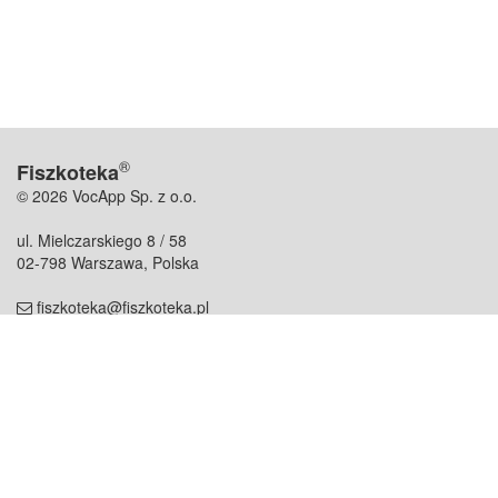
®
Fiszkoteka
© 2026 VocApp Sp. z o.o.
ul. Mielczarskiego 8 / 58
02-798 Warszawa, Polska
fiszkoteka@fiszkoteka.pl
NIP: 951 245 79 19
REGON: 369 727 696