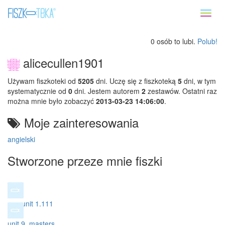
Toggl
naviga
0 osób to lubi.
Polub!
alicecullen1901
Używam fiszkoteki od
5205
dni. Uczę się z fiszkoteką
5
dni, w tym
systematycznie od
0
dni. Jestem autorem
2
zestawów. Ostatni raz
można mnie było zobaczyć
2013-03-23 14:06:00
.
Moje zainteresowania
angielski
Stworzone przeze mnie fiszki
ang unit 1.111
unit 9. masters