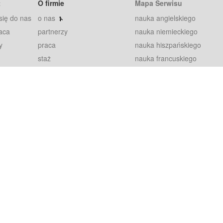
t
O firmie
Mapa Serwisu
się do nas
o nas
nauka angielskiego
aca
partnerzy
nauka niemieckiego
y
praca
nauka hiszpańskiego
staż
nauka francuskiego
blog
nauka rosyjskiego
in
2000+ opinii
nauka norweskiego
petytorów
nauka szwedzkiego
Warunki
fiszki
100% gwarancja
sze pytania
najnowsze lekcje
regulamin
Extra
prywatność i ciasteczka
RODO
plugin