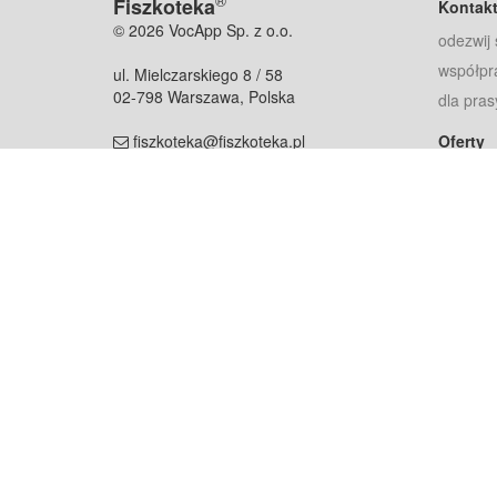
®
Fiszkoteka
Kontak
© 2026 VocApp Sp. z o.o.
odezwij 
współpr
ul. Mielczarskiego 8 / 58
02-798 Warszawa, Polska
dla pras
fiszkoteka@fiszkoteka.pl
Oferty
dla rodz
NIP: 951 245 79 19
dla kore
REGON: 369 727 696
Pomoc
Najczęst