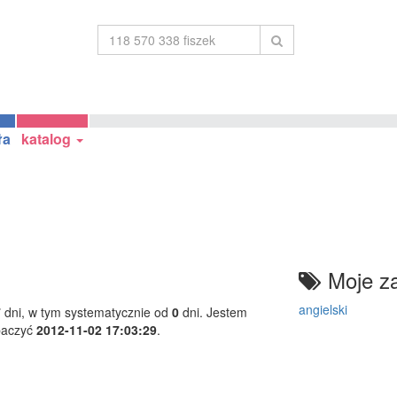
ła
katalog
Moje za
angielski
7
dni, w tym systematycznie od
0
dni. Jestem
baczyć
2012-11-02 17:03:29
.