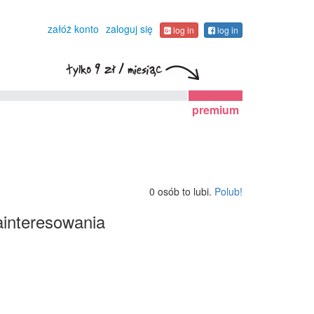
załóż konto
zaloguj się
log in
log in
premium
0 osób to lubi.
Polub!
interesowania