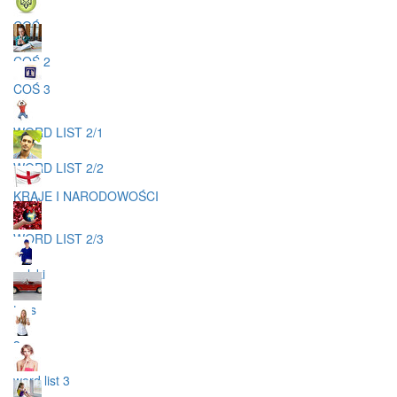
COŚ
COŚ 2
COŚ 3
WORD LIST 2/1
WORD LIST 2/2
KRAJE I NARODOWOŚCI
WORD LIST 2/3
polski
toys
3
word list 3