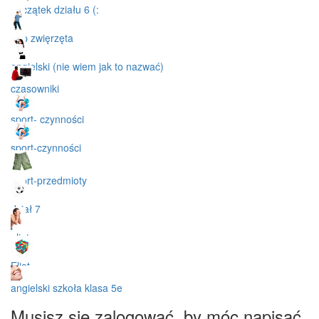
początek działu 6 (:
n. p zwięrzęta
angielski (nie wiem jak to nazwać)
czasowniki
sport- czynności
sport-czynności
sport-przedmioty
dział 7
eliot
Eliot
angielski szkoła klasa 5e
Musisz się zalogować, by móc napisać