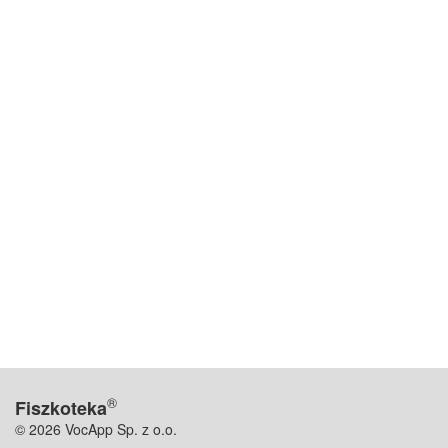
®
Fiszkoteka
© 2026 VocApp Sp. z o.o.