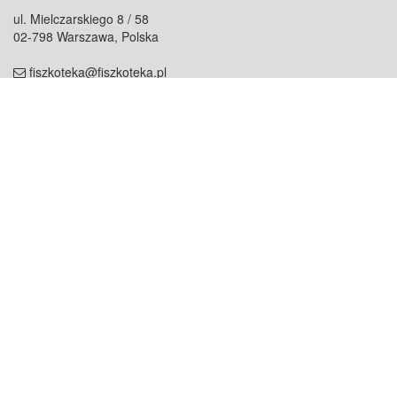
ul. Mielczarskiego 8 / 58
02-798 Warszawa, Polska
fiszkoteka@fiszkoteka.pl
NIP: 951 245 79 19
REGON: 369 727 696
Kontakt
O firmie
odezwij się do nas
o nas
współpraca
partnerzy
dla prasy
praca
staż
Oferty