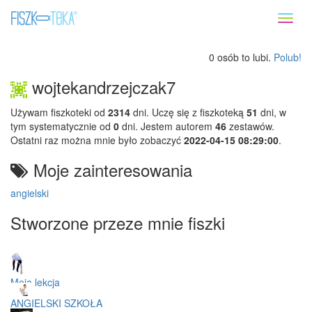
Toggl
naviga
0 osób to lubi.
Polub!
wojtekandrzejczak7
Używam fiszkoteki od
2314
dni. Uczę się z fiszkoteką
51
dni, w
tym systematycznie od
0
dni. Jestem autorem
46
zestawów.
Ostatni raz można mnie było zobaczyć
2022-04-15 08:29:00
.
Moje zainteresowania
angielski
Stworzone przeze mnie fiszki
Moja lekcja
ANGIELSKI SZKOŁA