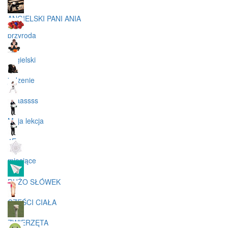
ANGIELSKI PANI ANIA
przyroda
angielski
jedzenie
aaaassss
Moja lekcja
4E
miesiące
DUŻO SŁÓWEK
CZĘŚCI CIAŁA
ZWIERZĘTA