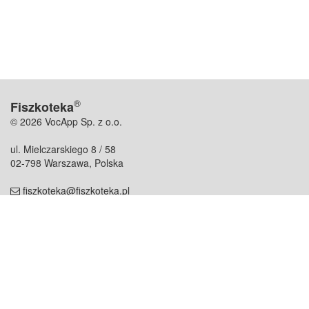
®
Fiszkoteka
© 2026 VocApp Sp. z o.o.
ul. Mielczarskiego 8 / 58
02-798 Warszawa, Polska
fiszkoteka@fiszkoteka.pl
NIP: 951 245 79 19
REGON: 369 727 696