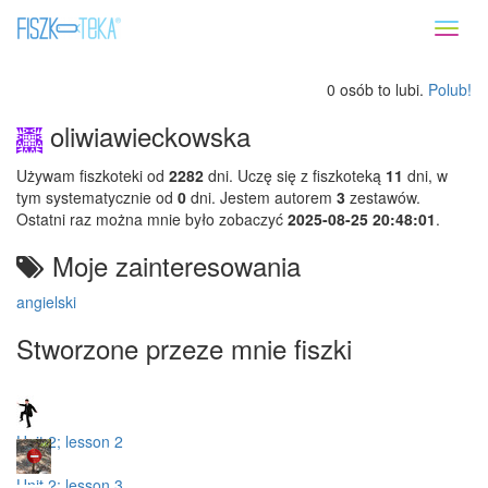
Toggl
naviga
0 osób to lubi.
Polub!
oliwiawieckowska
Używam fiszkoteki od
2282
dni. Uczę się z fiszkoteką
11
dni, w
tym systematycznie od
0
dni. Jestem autorem
3
zestawów.
Ostatni raz można mnie było zobaczyć
2025-08-25 20:48:01
.
Moje zainteresowania
angielski
Stworzone przeze mnie fiszki
Unit 2; lesson 2
Unit 2; lesson 3