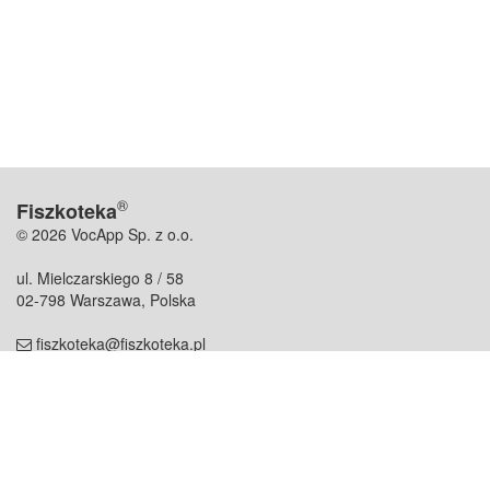
®
Fiszkoteka
© 2026 VocApp Sp. z o.o.
ul. Mielczarskiego 8 / 58
02-798 Warszawa, Polska
fiszkoteka@fiszkoteka.pl
NIP: 951 245 79 19
REGON: 369 727 696