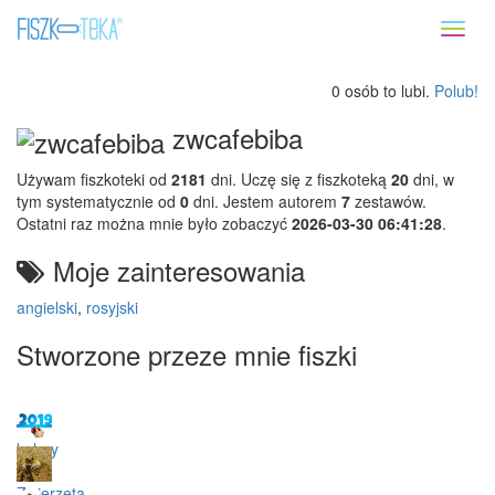
Toggl
naviga
0 osób to lubi.
Polub!
zwcafebiba
Używam fiszkoteki od
2181
dni. Uczę się z fiszkoteką
20
dni, w
tym systematycznie od
0
dni. Jestem autorem
7
zestawów.
Ostatni raz można mnie było zobaczyć
2026-03-30 06:41:28
.
Moje zainteresowania
angielski
,
rosyjski
Stworzone przeze mnie fiszki
kolory
Zwierzęta