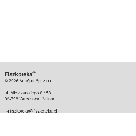
®
Fiszkoteka
© 2026 VocApp Sp. z o.o.
ul. Mielczarskiego 8 / 58
02-798 Warszawa, Polska
fiszkoteka@fiszkoteka.pl
NIP: 951 245 79 19
REGON: 369 727 696