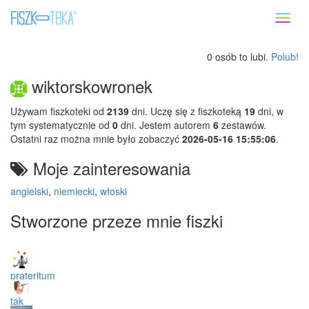
Toggl
naviga
0 osób to lubi.
Polub!
wiktorskowronek
Używam fiszkoteki od
2139
dni. Uczę się z fiszkoteką
19
dni, w
tym systematycznie od
0
dni. Jestem autorem
6
zestawów.
Ostatni raz można mnie było zobaczyć
2026-05-16 15:55:06
.
Moje zainteresowania
angielski
,
niemiecki
,
włoski
Stworzone przeze mnie fiszki
prateritum
tak