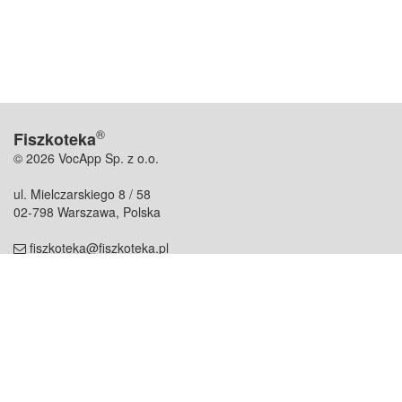
®
Fiszkoteka
© 2026 VocApp Sp. z o.o.
ul. Mielczarskiego 8 / 58
02-798 Warszawa, Polska
fiszkoteka@fiszkoteka.pl
NIP: 951 245 79 19
REGON: 369 727 696