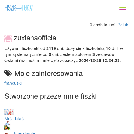
Toggl
naviga
0 osób to lubi.
Polub!
zuxianaofficial
Używam fiszkoteki od
2119
dni. Uczę się z fiszkoteką
10
dni, w
tym systematycznie od
0
dni. Jestem autorem
3
zestawów.
Ostatni raz można mnie było zobaczyć
2024-12-28 12:24:23
.
Moje zainteresowania
francuski
Stworzone przeze mnie fiszki
Moja lekcja
Le future simple