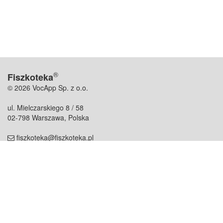
®
Fiszkoteka
© 2026 VocApp Sp. z o.o.
ul. Mielczarskiego 8 / 58
02-798 Warszawa, Polska
fiszkoteka@fiszkoteka.pl
NIP: 951 245 79 19
REGON: 369 727 696