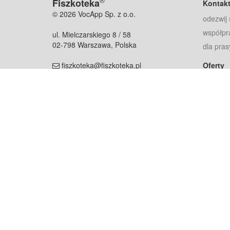
®
Fiszkoteka
Kontak
© 2026 VocApp Sp. z o.o.
odezwij 
współpr
ul. Mielczarskiego 8 / 58
02-798 Warszawa, Polska
dla pras
fiszkoteka@fiszkoteka.pl
Oferty
dla rodz
NIP: 951 245 79 19
dla kore
REGON: 369 727 696
Pomoc
Najczęst