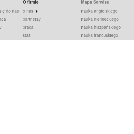
t
O firmie
Mapa Serwisu
się do nas
o nas
nauka angielskiego
aca
partnerzy
nauka niemieckiego
y
praca
nauka hiszpańskiego
staż
nauka francuskiego
blog
nauka rosyjskiego
in
2000+ opinii
nauka norweskiego
petytorów
nauka szwedzkiego
Warunki
fiszki
100% gwarancja
sze pytania
najnowsze lekcje
regulamin
Extra
prywatność i ciasteczka
RODO
plugin