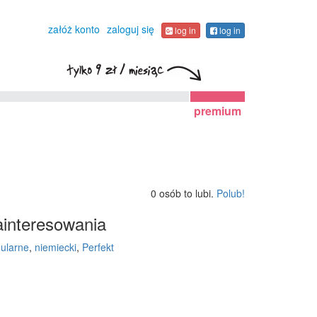
załóż konto
zaloguj się
log in
log in
premium
0 osób to lubi.
Polub!
interesowania
gularne
,
niemiecki
,
Perfekt