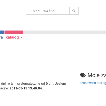
ła
katalog
Moje za
czasowniki niere
1
dni, w tym systematycznie od
0
dni. Jestem
baczyć
2011-05-15 13:46:04
.