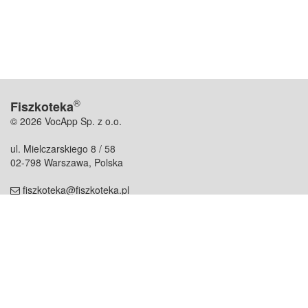
®
Fiszkoteka
© 2026 VocApp Sp. z o.o.
ul. Mielczarskiego 8 / 58
02-798 Warszawa, Polska
fiszkoteka@fiszkoteka.pl
NIP: 951 245 79 19
REGON: 369 727 696