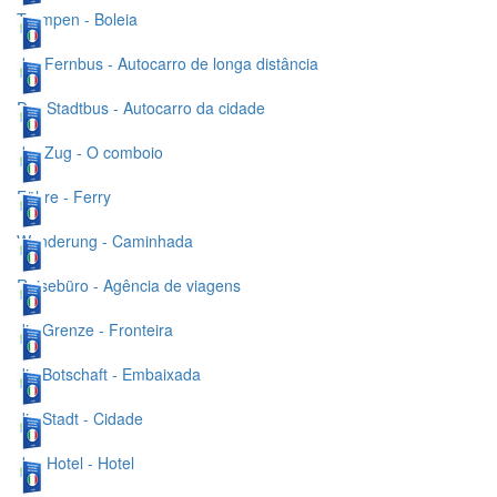
Trampen - Boleia
der Fernbus - Autocarro de longa distância
Der Stadtbus - Autocarro da cidade
der Zug - O comboio
Fähre - Ferry
Wanderung - Caminhada
Reisebüro - Agência de viagens
die Grenze - Fronteira
die Botschaft - Embaixada
die Stadt - Cidade
das Hotel - Hotel