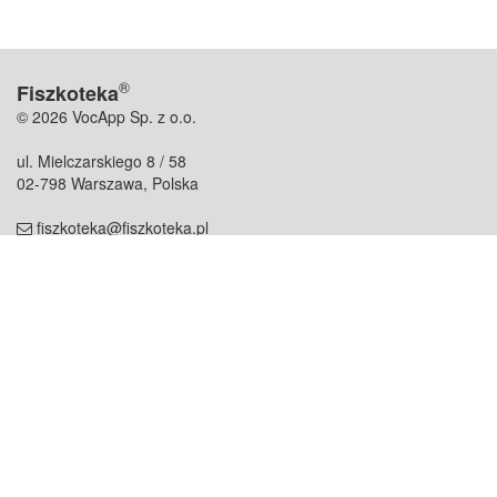
®
Fiszkoteka
© 2026 VocApp Sp. z o.o.
ul. Mielczarskiego 8 / 58
02-798 Warszawa, Polska
fiszkoteka@fiszkoteka.pl
NIP: 951 245 79 19
REGON: 369 727 696
Kontakt
O firmie