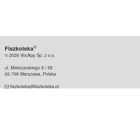
®
Fiszkoteka
© 2026 VocApp Sp. z o.o.
ul. Mielczarskiego 8 / 58
02-798 Warszawa, Polska
fiszkoteka@fiszkoteka.pl
NIP: 951 245 79 19
REGON: 369 727 696