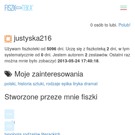
Toggl
naviga
0 osób to lubi.
Polub!
justyska216
Używam fiszkoteki od
5096
dni. Uczę się z fiszkoteką
2
dni, w tym
systematycznie od
0
dni. Jestem autorem
2
zestawów. Ostatni raz
można mnie było zobaczyć
2013-05-24 17:40:18
.
Moje zainteresowania
polski
,
historia sztuki
,
rodzaje epika liryka dramat
Stworzone przeze mnie fiszki
epoki
typologia rodzajów literackich