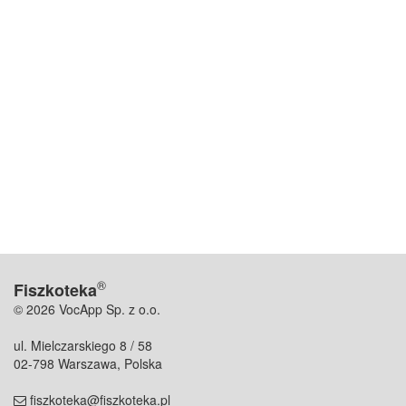
®
Fiszkoteka
© 2026 VocApp Sp. z o.o.
ul. Mielczarskiego 8 / 58
02-798 Warszawa, Polska
fiszkoteka@fiszkoteka.pl