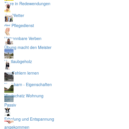
Tiere in Redewendungen
das Wetter
der Pflegedienst
Untrennbare Verben
Übung macht den Meister
Hartlaubgeholz
aus Fehlern lernen
Nachbarn - Eigenschaften
Wortschatz Wohnung
Passiv
Erholung und Entspannung
angekommen