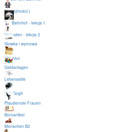
Uprzejmości:)
Am Bahnhof - lekcja 1
Im Laden - lekcja 2
Slowka i wymowa
Literatur
Geldanlagen
Lebensstile
Van Gogh
Plaudernde Frauen
Büroartikel
Menschen B2