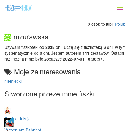
Toggl
naviga
0 osób to lubi.
Polub!
mzurawska
Używam fiszkoteki od
2038
dni. Uczę się z fiszkoteką
6
dni, w tym
systematycznie od
0
dni. Jestem autorem
111
zestawów. Ostatni
raz można mnie było zobaczyć
2022-07-01 18:38:57
.
Moje zainteresowania
niemiecki
Stworzone przeze mnie fiszki
Osoby - lekcja 1
Verben am Bahnhof