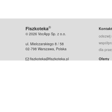
®
Fiszkoteka
Kontak
© 2026 VocApp Sp. z o.o.
odezwij 
współpr
ul. Mielczarskiego 8 / 58
02-798 Warszawa, Polska
dla pras
fiszkoteka@fiszkoteka.pl
Oferty
dla rodz
NIP: 951 245 79 19
dla kore
REGON: 369 727 696
Pomoc
Najczęst