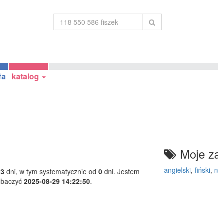
ła
katalog
Moje za
angielski
,
fiński
,
n
23
dni, w tym systematycznie od
0
dni. Jestem
obaczyć
2025-08-29 14:22:50
.