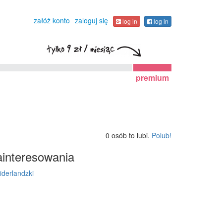
załóż konto
zaloguj się
log in
log in
premium
0 osób to lubi.
Polub!
interesowania
iderlandzki