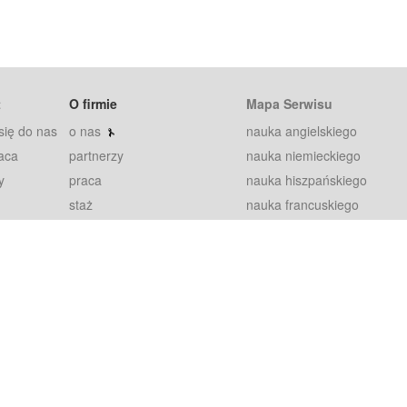
t
O firmie
Mapa Serwisu
się do nas
o nas
nauka angielskiego
aca
partnerzy
nauka niemieckiego
y
praca
nauka hiszpańskiego
staż
nauka francuskiego
blog
nauka rosyjskiego
in
2000+ opinii
nauka norweskiego
petytorów
nauka szwedzkiego
Warunki
fiszki
100% gwarancja
sze pytania
najnowsze lekcje
regulamin
Extra
prywatność i ciasteczka
RODO
plugin