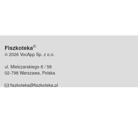
®
Fiszkoteka
© 2026 VocApp Sp. z o.o.
ul. Mielczarskiego 8 / 58
02-798 Warszawa, Polska
fiszkoteka@fiszkoteka.pl
NIP: 951 245 79 19
REGON: 369 727 696