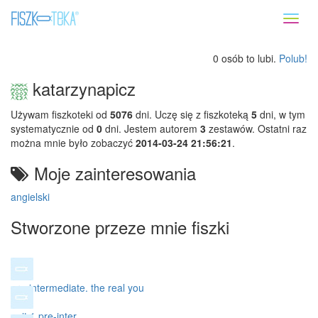
Toggl
naviga
0 osób to lubi.
Polub!
katarzynapicz
Używam fiszkoteki od
5076
dni. Uczę się z fiszkoteką
5
dni, w tym
systematycznie od
0
dni. Jestem autorem
3
zestawów. Ostatni raz
można mnie było zobaczyć
2014-03-24 21:56:21
.
Moje zainteresowania
angielski
Stworzone przeze mnie fiszki
pre-intermediate. the real you
unit 1 pre-inter