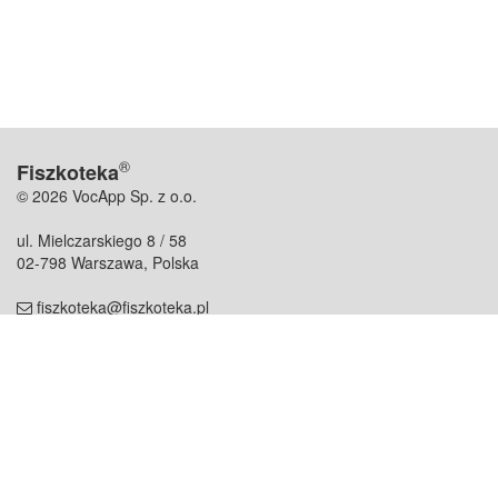
®
Fiszkoteka
© 2026 VocApp Sp. z o.o.
ul. Mielczarskiego 8 / 58
02-798 Warszawa, Polska
fiszkoteka@fiszkoteka.pl
NIP: 951 245 79 19
REGON: 369 727 696