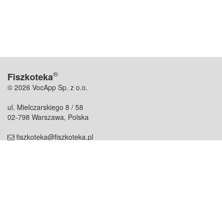
®
Fiszkoteka
© 2026 VocApp Sp. z o.o.
ul. Mielczarskiego 8 / 58
02-798 Warszawa, Polska
fiszkoteka@fiszkoteka.pl
NIP: 951 245 79 19
REGON: 369 727 696