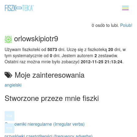
Toggl
naviga
0 osób to lubi.
Polub!
orlowskipiotr9
Używam fiszkoteki od
5073
dni. Uczę się z fiszkoteką
20
dni, w
tym systematycznie od
0
dni. Jestem autorem
2
zestawów.
Ostatni raz można mnie było zobaczyć
2012-11-25 21:13:24
.
Moje zainteresowania
angielski
Stworzone przeze mnie fiszki
Czasowniki nieregularne (Irregular verbs)
przysłówki częstotliwości (frequency adverbs)