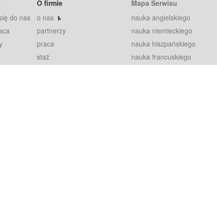
t
O firmie
Mapa Serwisu
się do nas
o nas
nauka angielskiego
aca
partnerzy
nauka niemieckiego
y
praca
nauka hiszpańskiego
staż
nauka francuskiego
blog
nauka rosyjskiego
in
2000+ opinii
nauka norweskiego
petytorów
nauka szwedzkiego
Warunki
fiszki
100% gwarancja
sze pytania
najnowsze lekcje
regulamin
Extra
prywatność i ciasteczka
RODO
plugin