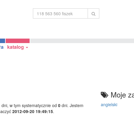
ła
katalog
Moje za
angielski
3
dni, w tym systematycznie od
0
dni. Jestem
baczyć
2012-09-20 19:49:15
.