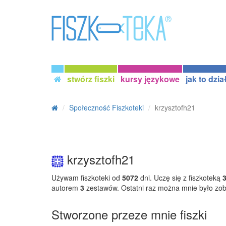
stwórz fiszki
kursy językowe
jak to dzia
Społeczność Fiszkoteki
krzysztofh21
krzysztofh21
Używam fiszkoteki od
5072
dni. Uczę się z fiszkoteką
autorem
3
zestawów. Ostatni raz można mnie było zo
Stworzone przeze mnie fiszki