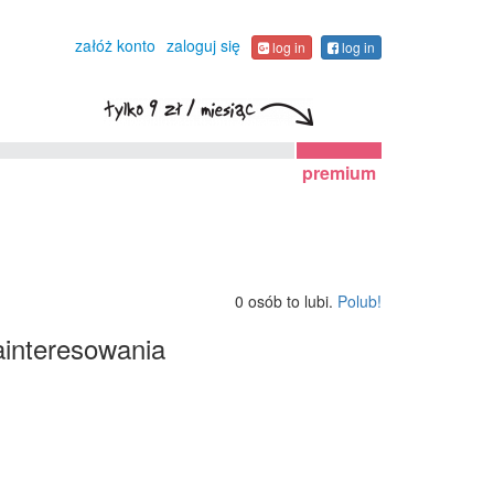
załóż konto
zaloguj się
log in
log in
premium
0 osób to lubi.
Polub!
interesowania