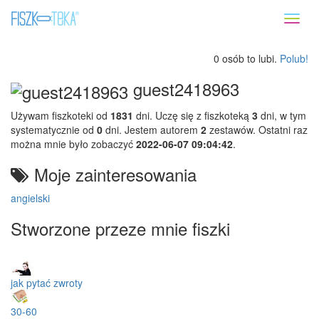
Toggl
naviga
0 osób to lubi.
Polub!
guest2418963
Używam fiszkoteki od
1831
dni. Uczę się z fiszkoteką
3
dni, w tym
systematycznie od
0
dni. Jestem autorem
2
zestawów. Ostatni raz
można mnie było zobaczyć
2022-06-07 09:04:42
.
Moje zainteresowania
angielski
Stworzone przeze mnie fiszki
jak pytać zwroty
30-60