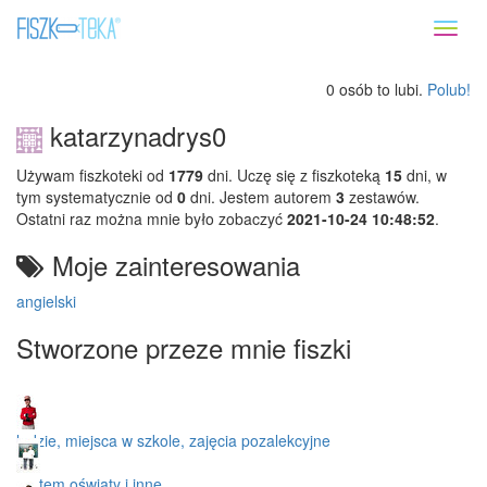
Toggl
naviga
0 osób to lubi.
Polub!
katarzynadrys0
Używam fiszkoteki od
1779
dni. Uczę się z fiszkoteką
15
dni, w
tym systematycznie od
0
dni. Jestem autorem
3
zestawów.
Ostatni raz można mnie było zobaczyć
2021-10-24 10:48:52
.
Moje zainteresowania
angielski
Stworzone przeze mnie fiszki
ludzie, miejsca w szkole, zajęcia pozalekcyjne
system oświaty i inne