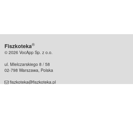
®
Fiszkoteka
© 2026 VocApp Sp. z o.o.
ul. Mielczarskiego 8 / 58
02-798 Warszawa, Polska
fiszkoteka@fiszkoteka.pl
NIP: 951 245 79 19
REGON: 369 727 696