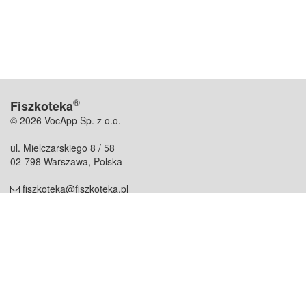
®
Fiszkoteka
© 2026 VocApp Sp. z o.o.
ul. Mielczarskiego 8 / 58
02-798 Warszawa, Polska
fiszkoteka@fiszkoteka.pl
NIP: 951 245 79 19
REGON: 369 727 696