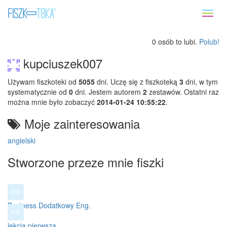
Toggl
naviga
0 osób to lubi.
Polub!
kupciuszek007
Używam fiszkoteki od
5055
dni. Uczę się z fiszkoteką
3
dni, w tym
systematycznie od
0
dni. Jestem autorem
2
zestawów. Ostatni raz
można mnie było zobaczyć
2014-01-24 10:55:22
.
Moje zainteresowania
angielski
Stworzone przeze mnie fiszki
Business Dodatkowy Eng.
lekcja pierwsza