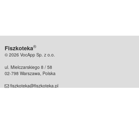
®
Fiszkoteka
© 2026 VocApp Sp. z o.o.
ul. Mielczarskiego 8 / 58
02-798 Warszawa, Polska
fiszkoteka@fiszkoteka.pl
NIP: 951 245 79 19
REGON: 369 727 696