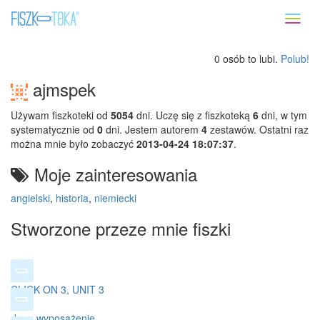
Toggl
naviga
0 osób to lubi.
Polub!
ajmspek
Używam fiszkoteki od
5054
dni. Uczę się z fiszkoteką
6
dni, w tym
systematycznie od
0
dni. Jestem autorem
4
zestawów. Ostatni raz
można mnie było zobaczyć
2013-04-24 18:07:37
.
Moje zainteresowania
angielski
,
historia
,
niemiecki
Stworzone przeze mnie fiszki
CLICK ON 3, UNIT 3
dom, wyposażenie