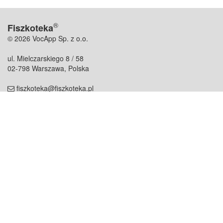
®
Fiszkoteka
© 2026 VocApp Sp. z o.o.
ul. Mielczarskiego 8 / 58
02-798 Warszawa, Polska
fiszkoteka@fiszkoteka.pl
NIP: 951 245 79 19
REGON: 369 727 696
Kontakt
O firmie
odezwij się do nas
o nas