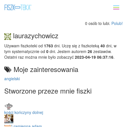
Toggl
naviga
0 osób to lubi.
Polub!
laurazychowicz
Używam fiszkoteki od
1763
dni. Uczę się z fiszkoteką
40
dni, w
tym systematycznie od
0
dni. Jestem autorem
26
zestawów.
Ostatni raz można mnie było zobaczyć
2023-04-19 06:37:16
.
Moje zainteresowania
angielski
Stworzone przeze mnie fiszki
kości kończyny dolnej
kość ramienna adam