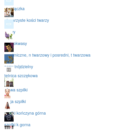
ciemiączka
nieparzyste kości twarzy
nerwy
aminokwasy
m mimiczne, n twarzowy i posredni, t twarzowa
nerw trójdzielny
tętnica szczękowa
głowa szpilki
szyja szpilki
szpilki kończyna górna
szpilki k gorna