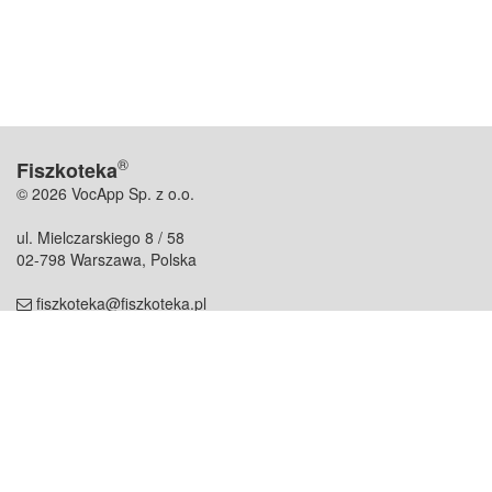
®
Fiszkoteka
© 2026 VocApp Sp. z o.o.
ul. Mielczarskiego 8 / 58
02-798 Warszawa, Polska
fiszkoteka@fiszkoteka.pl
NIP: 951 245 79 19
REGON: 369 727 696