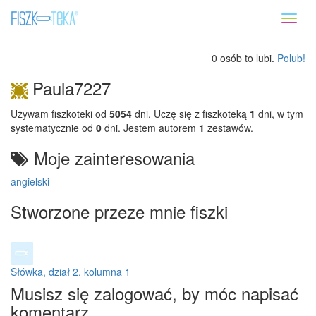
Toggl
naviga
0 osób to lubi.
Polub!
Paula7227
Używam fiszkoteki od
5054
dni. Uczę się z fiszkoteką
1
dni, w tym
systematycznie od
0
dni. Jestem autorem
1
zestawów.
Moje zainteresowania
angielski
Stworzone przeze mnie fiszki
Słówka, dział 2, kolumna 1
Musisz się zalogować, by móc napisać
komentarz.