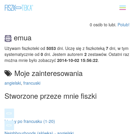
Toggl
naviga
0 osób to lubi.
Polub!
emua
Używam fiszkoteki od
5053
dni. Uczę się z fiszkoteką
7
dni, w tym
systematycznie od
0
dni. Jestem autorem
2
zestawów. Ostatni raz
można mnie było zobaczyć
2014-10-02 15:56:22
.
Moje zainteresowania
angielski
,
francuski
Stworzone przeze mnie fiszki
Liczby po francusku (1-20)
Neighbourhoods (słówka) - angielski