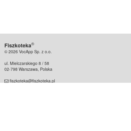
®
Fiszkoteka
© 2026 VocApp Sp. z o.o.
ul. Mielczarskiego 8 / 58
02-798 Warszawa, Polska
fiszkoteka@fiszkoteka.pl
NIP: 951 245 79 19
REGON: 369 727 696