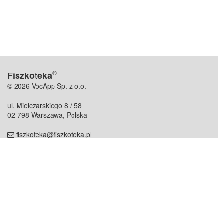
®
Fiszkoteka
© 2026 VocApp Sp. z o.o.
ul. Mielczarskiego 8 / 58
02-798 Warszawa, Polska
fiszkoteka@fiszkoteka.pl
NIP: 951 245 79 19
REGON: 369 727 696