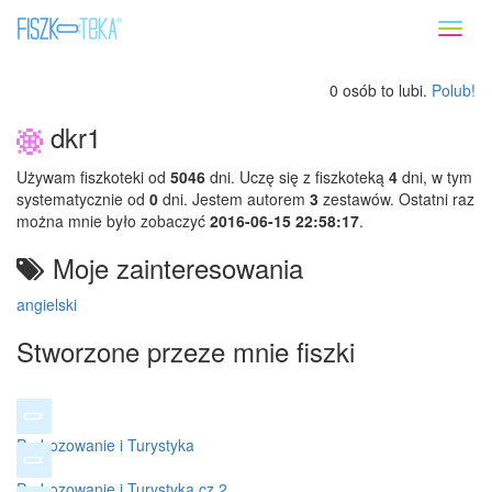
Toggl
naviga
0 osób to lubi.
Polub!
dkr1
Używam fiszkoteki od
5046
dni. Uczę się z fiszkoteką
4
dni, w tym
systematycznie od
0
dni. Jestem autorem
3
zestawów. Ostatni raz
można mnie było zobaczyć
2016-06-15 22:58:17
.
Moje zainteresowania
angielski
Stworzone przeze mnie fiszki
Podrozowanie i Turystyka
Podrozowanie i Turystyka cz.2