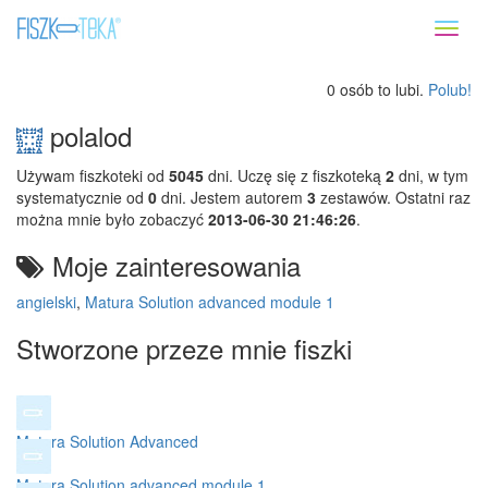
Toggl
naviga
0 osób to lubi.
Polub!
polalod
Używam fiszkoteki od
5045
dni. Uczę się z fiszkoteką
2
dni, w tym
systematycznie od
0
dni. Jestem autorem
3
zestawów. Ostatni raz
można mnie było zobaczyć
2013-06-30 21:46:26
.
Moje zainteresowania
angielski
,
Matura Solution advanced module 1
Stworzone przeze mnie fiszki
Matura Solution Advanced
Matura Solution advanced module 1