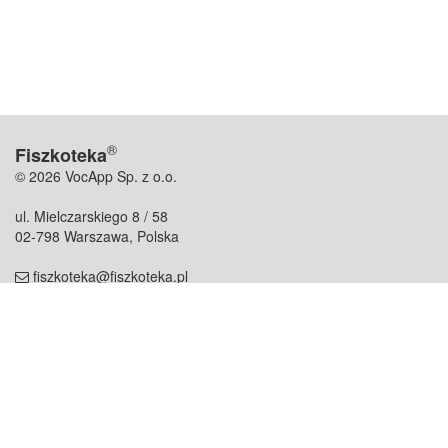
®
Fiszkoteka
© 2026 VocApp Sp. z o.o.
ul. Mielczarskiego 8 / 58
02-798 Warszawa, Polska
fiszkoteka@fiszkoteka.pl
NIP: 951 245 79 19
REGON: 369 727 696