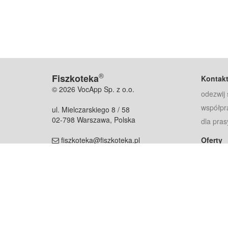
®
Fiszkoteka
Kontak
© 2026 VocApp Sp. z o.o.
odezwij 
współpr
ul. Mielczarskiego 8 / 58
02-798 Warszawa, Polska
dla pras
fiszkoteka@fiszkoteka.pl
Oferty
dla rodz
NIP: 951 245 79 19
dla kore
REGON: 369 727 696
Pomoc
Najczęst