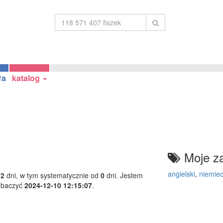
ła
katalog
Moje za
angielski
,
niemiec
12
dni, w tym systematycznie od
0
dni. Jestem
obaczyć
2024-12-10 12:15:07
.