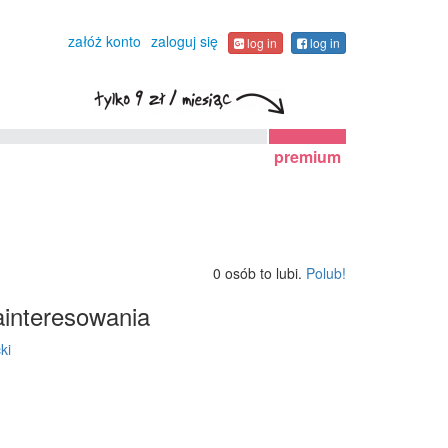
załóż konto
zaloguj się
log in
log in
premium
0 osób to lubi.
Polub!
interesowania
ki