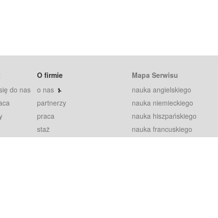
t
O firmie
Mapa Serwisu
się do nas
o nas
nauka angielskiego
aca
partnerzy
nauka niemieckiego
y
praca
nauka hiszpańskiego
staż
nauka francuskiego
blog
nauka rosyjskiego
in
2000+ opinii
nauka norweskiego
petytorów
nauka szwedzkiego
Warunki
fiszki
100% gwarancja
sze pytania
najnowsze lekcje
regulamin
Extra
prywatność i ciasteczka