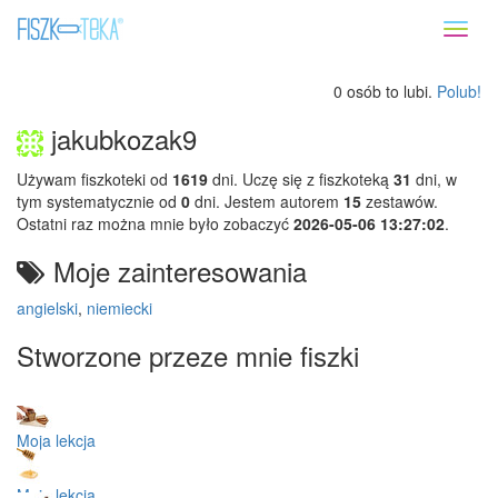
Toggl
naviga
0 osób to lubi.
Polub!
jakubkozak9
Używam fiszkoteki od
1619
dni. Uczę się z fiszkoteką
31
dni, w
tym systematycznie od
0
dni. Jestem autorem
15
zestawów.
Ostatni raz można mnie było zobaczyć
2026-05-06 13:27:02
.
Moje zainteresowania
angielski
,
niemiecki
Stworzone przeze mnie fiszki
Moja lekcja
Moja lekcja