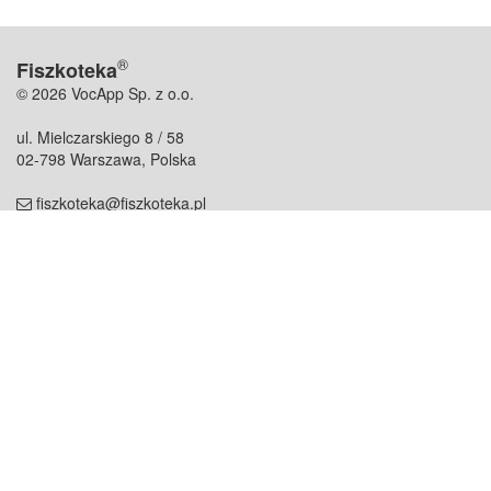
®
Fiszkoteka
© 2026 VocApp Sp. z o.o.
ul. Mielczarskiego 8 / 58
02-798 Warszawa, Polska
fiszkoteka@fiszkoteka.pl
NIP: 951 245 79 19
REGON: 369 727 696
Kontakt
O firmie
odezwij się do nas
o nas