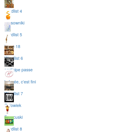
wordlist 4
czasowniki
wordlist 5
lecon 18
Wordlist 6
participe passe
le lycée, c'est fini
Wordlist 7
Człowiek
Francuski
wordlist 8