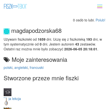
Toggl
naviga
0 osób to lubi.
Polub!
magdapodzorska68
Używam fiszkoteki od
1659
dni. Uczę się z fiszkoteką
193
dni, w
tym systematycznie od
0
dni. Jestem autorem
43
zestawów.
Ostatni raz można mnie było zobaczyć
2026-06-05 20:18:01
.
Moje zainteresowania
polski
,
angielski
,
francuski
Stworzone przeze mnie fiszki
Moja lekcja
L16