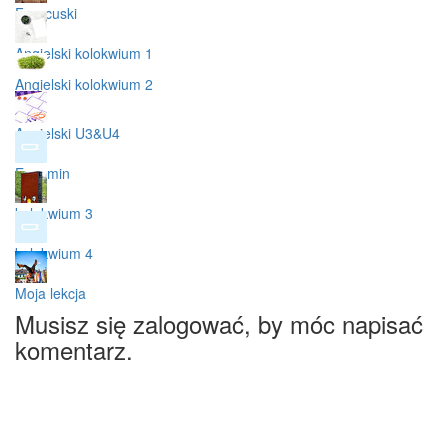
Francuski
Angielski kolokwium 1
Angielski kolokwium 2
Angielski U3&U4
Egzamin
kolokwium 3
kolokwium 4
Moja lekcja
Musisz się zalogować, by móc napisać
komentarz.