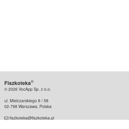
®
Fiszkoteka
© 2026 VocApp Sp. z o.o.
ul. Mielczarskiego 8 / 58
02-798 Warszawa, Polska
fiszkoteka@fiszkoteka.pl