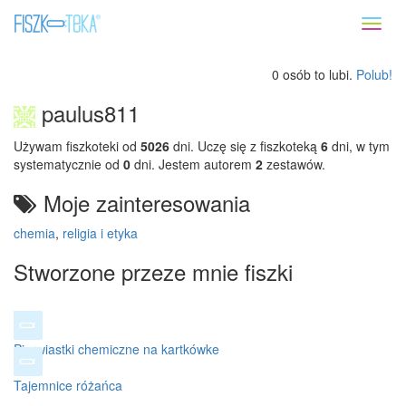
Toggl
naviga
0 osób to lubi.
Polub!
paulus811
Używam fiszkoteki od
5026
dni. Uczę się z fiszkoteką
6
dni, w tym
systematycznie od
0
dni. Jestem autorem
2
zestawów.
Moje zainteresowania
chemia
,
religia i etyka
Stworzone przeze mnie fiszki
Pierwiastki chemiczne na kartkówke
Tajemnice różańca