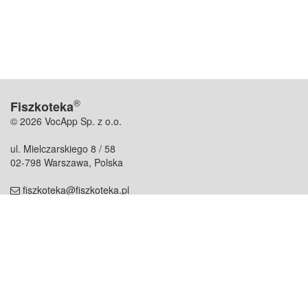
®
Fiszkoteka
© 2026 VocApp Sp. z o.o.
ul. Mielczarskiego 8 / 58
02-798 Warszawa, Polska
fiszkoteka@fiszkoteka.pl
NIP: 951 245 79 19
REGON: 369 727 696