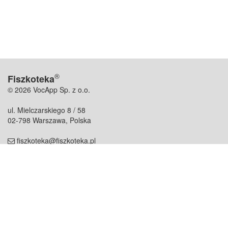
®
Fiszkoteka
© 2026 VocApp Sp. z o.o.
ul. Mielczarskiego 8 / 58
02-798 Warszawa, Polska
fiszkoteka@fiszkoteka.pl
NIP: 951 245 79 19
REGON: 369 727 696