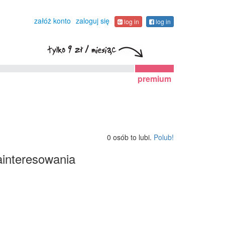
załóż konto
zaloguj się
log in
log in
premium
0 osób to lubi.
Polub!
interesowania