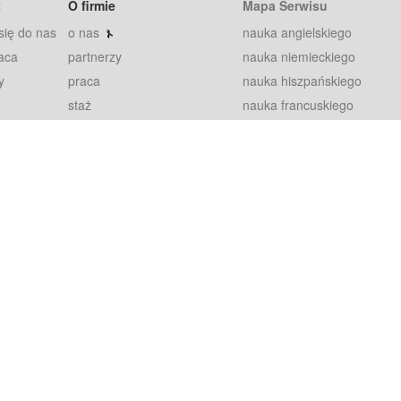
t
O firmie
Mapa Serwisu
się do nas
o nas
nauka angielskiego
aca
partnerzy
nauka niemieckiego
y
praca
nauka hiszpańskiego
staż
nauka francuskiego
blog
nauka rosyjskiego
in
2000+ opinii
nauka norweskiego
petytorów
nauka szwedzkiego
Warunki
fiszki
100% gwarancja
sze pytania
najnowsze lekcje
regulamin
Extra
prywatność i ciasteczka
RODO
plugin