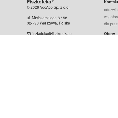
®
Fiszkoteka
Kontak
© 2026 VocApp Sp. z o.o.
odezwij 
współpr
ul. Mielczarskiego 8 / 58
02-798 Warszawa, Polska
dla pras
fiszkoteka@fiszkoteka.pl
Oferty
dla rodz
NIP: 951 245 79 19
dla kore
REGON: 369 727 696
Pomoc
Najczęst