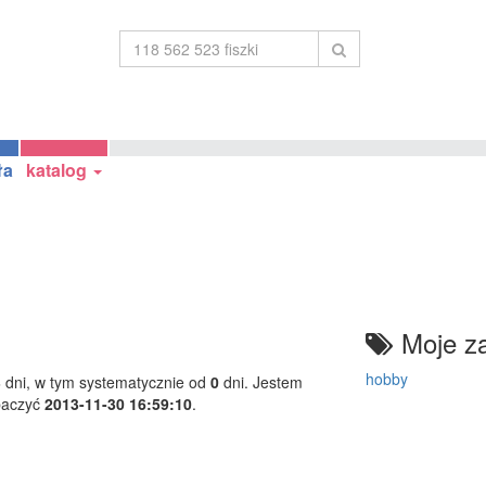
ła
katalog
Moje za
hobby
3
dni, w tym systematycznie od
0
dni. Jestem
baczyć
2013-11-30 16:59:10
.