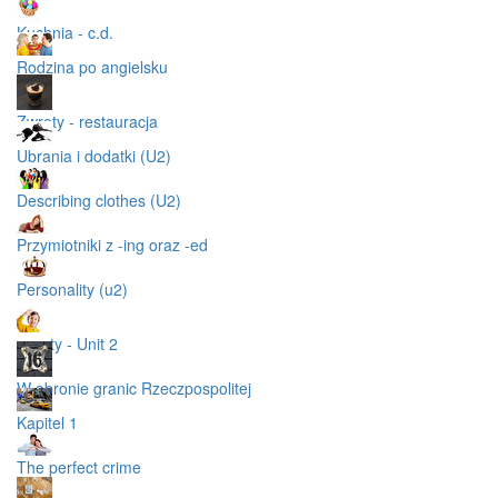
Kuchnia - c.d.
Rodzina po angielsku
Zwroty - restauracja
Ubrania i dodatki (U2)
Describing clothes (U2)
Przymiotniki z -ing oraz -ed
Personality (u2)
zwroty - Unit 2
W obronie granic Rzeczpospolitej
Kapitel 1
The perfect crime