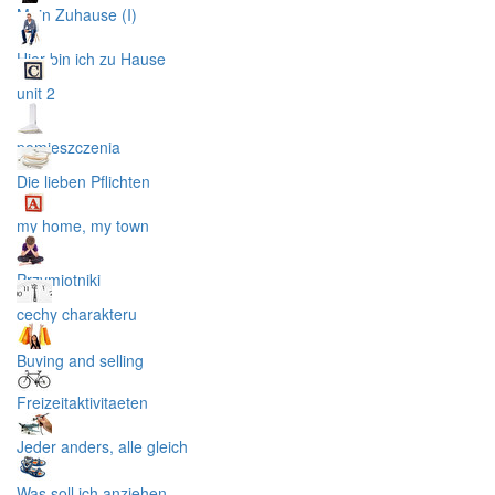
Mein Zuhause (I)
Hier bin ich zu Hause
unit 2
pomieszczenia
Die lieben Pflichten
my home, my town
Przymiotniki
cechy charakteru
Buying and selling
Freizeitaktivitaeten
Jeder anders, alle gleich
Was soll ich anziehen