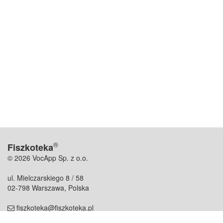
®
Fiszkoteka
© 2026 VocApp Sp. z o.o.
ul. Mielczarskiego 8 / 58
02-798 Warszawa, Polska
fiszkoteka@fiszkoteka.pl