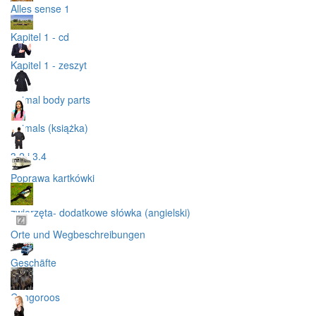
Alles sense 1
Kapitel 1 - cd
Kapitel 1 - zeszyt
animal body parts
animals (książka)
3.2 i 3.4
Poprawa kartkówki
zwierzęta- dodatkowe słówka (angielski)
Orte und Wegbeschreibungen
Geschäfte
Cangoroos