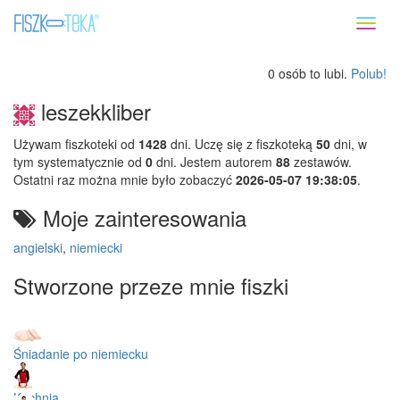
Toggl
naviga
0 osób to lubi.
Polub!
leszekkliber
Używam fiszkoteki od
1428
dni. Uczę się z fiszkoteką
50
dni, w
tym systematycznie od
0
dni. Jestem autorem
88
zestawów.
Ostatni raz można mnie było zobaczyć
2026-05-07 19:38:05
.
Moje zainteresowania
angielski
,
niemiecki
Stworzone przeze mnie fiszki
Śniadanie po niemiecku
Kuchnia