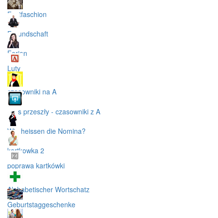
Fastfaschion
Freundschaft
Ferien
Luty
czasowniki na A
czas przeszły - czasowniki z A
Wie heissen die Nomina?
kartkowka 2
poprawa kartkówki
Alphabetischer Wortschatz
Geburtstaggeschenke