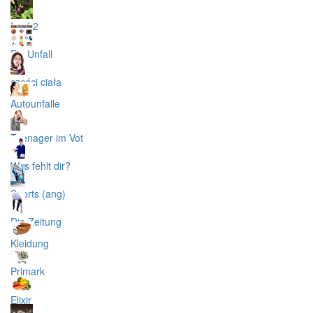
food 2
Ein Unfall
części ciała
Autounfalle
Teenager im Vot
Was fehlt dir?
Sports (ang)
Die Zeitung
Kleidung
Primark
Elixir