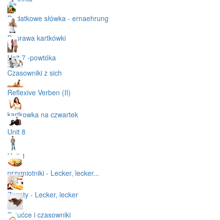
Dodatkowe słówka - ernaehrung
Poprawa kartkówki
Unit 7 -powtóka
Czasowniki z sich
Reflexive Verben (II)
kartkowka na czwartek
Unit 8
Unit 1
przymiotniki - Lecker, lecker...
Zwroty - Lecker, lecker
Sztućce i czasowniki