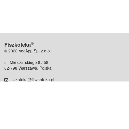
®
Fiszkoteka
© 2026 VocApp Sp. z o.o.
ul. Mielczarskiego 8 / 58
02-798 Warszawa, Polska
fiszkoteka@fiszkoteka.pl
NIP: 951 245 79 19
REGON: 369 727 696