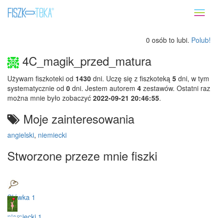
Toggl
naviga
0 osób to lubi.
Polub!
4C_magik_przed_matura
Używam fiszkoteki od
1430
dni. Uczę się z fiszkoteką
5
dni, w tym
systematycznie od
0
dni. Jestem autorem
4
zestawów. Ostatni raz
można mnie było zobaczyć
2022-09-21 20:46:55
.
Moje zainteresowania
angielski
,
niemiecki
Stworzone przeze mnie fiszki
Słówka 1
niemiecki 1