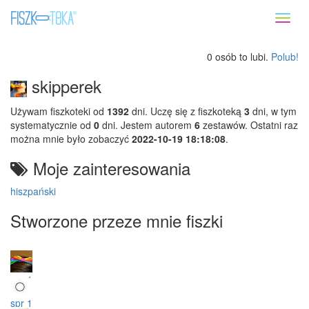
Toggl
naviga
0 osób to lubi.
Polub!
skipperek
Używam fiszkoteki od
1392
dni. Uczę się z fiszkoteką
3
dni, w tym
systematycznie od
0
dni. Jestem autorem
6
zestawów. Ostatni raz
można mnie było zobaczyć
2022-10-19 18:18:08
.
Moje zainteresowania
hiszpański
Stworzone przeze mnie fiszki
spr 1
spr 1