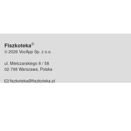
®
Fiszkoteka
© 2026 VocApp Sp. z o.o.
ul. Mielczarskiego 8 / 58
02-798 Warszawa, Polska
fiszkoteka@fiszkoteka.pl
NIP: 951 245 79 19
REGON: 369 727 696