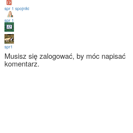
spr 1 spojniki
spr 1
spr 1
spr1
Musisz się zalogować, by móc napisać
komentarz.