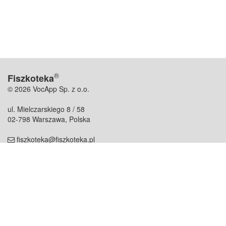
®
Fiszkoteka
© 2026 VocApp Sp. z o.o.
ul. Mielczarskiego 8 / 58
02-798 Warszawa, Polska
fiszkoteka@fiszkoteka.pl
NIP: 951 245 79 19
REGON: 369 727 696