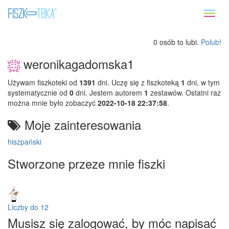
Toggl
naviga
0 osób to lubi.
Polub!
weronikagadomska1
Używam fiszkoteki od
1391
dni. Uczę się z fiszkoteką
1
dni, w tym
systematycznie od
0
dni. Jestem autorem
1
zestawów. Ostatni raz
można mnie było zobaczyć
2022-10-18 22:37:58
.
Moje zainteresowania
hiszpański
Stworzone przeze mnie fiszki
Liczby do 12
Musisz się zalogować, by móc napisać