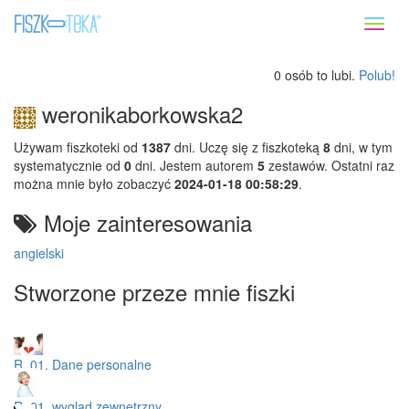
Toggl
naviga
0 osób to lubi.
Polub!
weronikaborkowska2
Używam fiszkoteki od
1387
dni. Uczę się z fiszkoteką
8
dni, w tym
systematycznie od
0
dni. Jestem autorem
5
zestawów. Ostatni raz
można mnie było zobaczyć
2024-01-18 00:58:29
.
Moje zainteresowania
angielski
Stworzone przeze mnie fiszki
R. 01. Dane personalne
R. 01. wygląd zewnętrzny