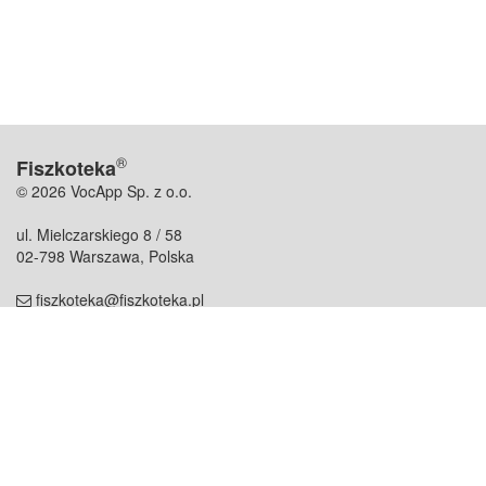
®
Fiszkoteka
© 2026 VocApp Sp. z o.o.
ul. Mielczarskiego 8 / 58
02-798 Warszawa, Polska
fiszkoteka@fiszkoteka.pl
NIP: 951 245 79 19
REGON: 369 727 696