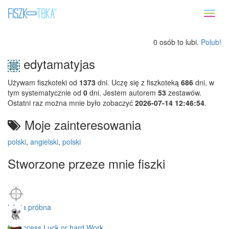
Toggl
naviga
0 osób to lubi.
Polub!
edytamatyjas
Używam fiszkoteki od
1373
dni. Uczę się z fiszkoteką
686
dni, w
tym systematycznie od
0
dni. Jestem autorem
53
zestawów.
Ostatni raz można mnie było zobaczyć
2026-07-14 12:46:54
.
Moje zainteresowania
polski
,
angielski
,
polski
Stworzone przeze mnie fiszki
lekcja próbna
Is success Luck or hard Work