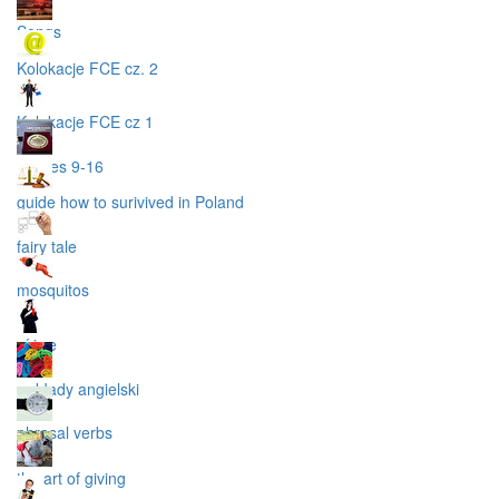
Songs
Kolokacje FCE cz. 2
Kolokacje FCE cz 1
scenes 9-16
guide how to surivived in Poland
fairy tale
mosquitos
różne
wykłady angielski
phrasal verbs
the art of giving