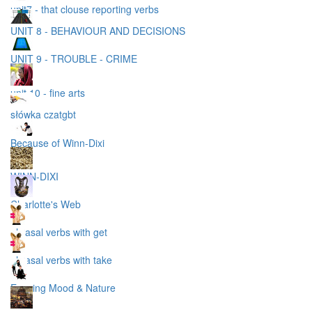
unit7 - that clouse reporting verbs
UNIT 8 - BEHAVIOUR AND DECISIONS
UNIT 9 - TROUBLE - CRIME
unit 10 - fine arts
słówka czatgbt
Because of Winn-Dixi
WINN-DIXI
Charlotte's Web
phrasal verbs with get
phrasal verbs with take
Evening Mood & Nature