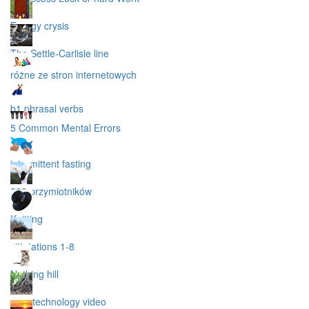
Energy crysis
The Settle-Carlisle line
różne ze stron internetowych
b1 phrasal verbs
5 Common Mental Errors
intermittent fasting
200 przymiotników
Knitting
sittutations 1-8
Nothing hill
nanotechnology video