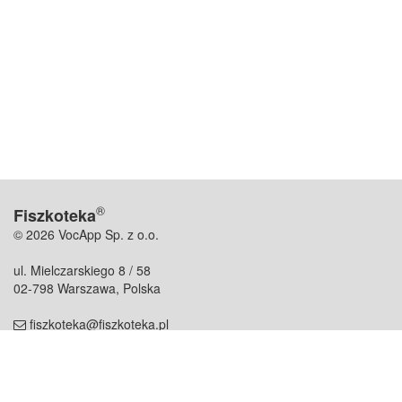
®
Fiszkoteka
© 2026 VocApp Sp. z o.o.
ul. Mielczarskiego 8 / 58
02-798 Warszawa, Polska
fiszkoteka@fiszkoteka.pl
NIP: 951 245 79 19
REGON: 369 727 696