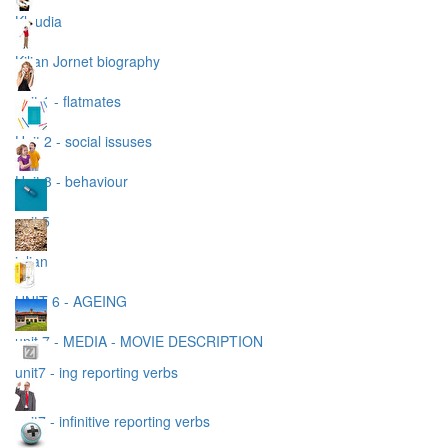
Klaudia
Kilian Jornet biography
unit 1 - flatmates
Unit 2 - social issuses
Unit 3 - behaviour
unit 5
julian
UNIT 6 - AGEING
unit 7 - MEDIA - MOVIE DESCRIPTION
unit7 - ing reporting verbs
unit7 - infinitive reporting verbs