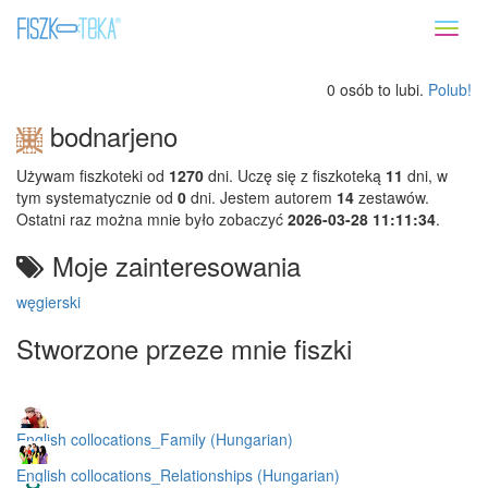
Toggl
naviga
0 osób to lubi.
Polub!
bodnarjeno
Używam fiszkoteki od
1270
dni. Uczę się z fiszkoteką
11
dni, w
tym systematycznie od
0
dni. Jestem autorem
14
zestawów.
Ostatni raz można mnie było zobaczyć
2026-03-28 11:11:34
.
Moje zainteresowania
węgierski
Stworzone przeze mnie fiszki
English collocations_Family (Hungarian)
English collocations_Relationships (Hungarian)