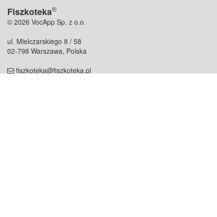
®
Fiszkoteka
© 2026 VocApp Sp. z o.o.
ul. Mielczarskiego 8 / 58
02-798 Warszawa, Polska
fiszkoteka@fiszkoteka.pl
NIP: 951 245 79 19
REGON: 369 727 696
Kontakt
O firmie
odezwij się do nas
o nas
współpraca
partnerzy